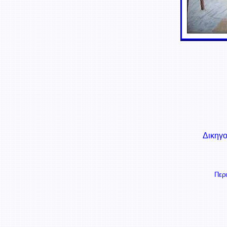
Δικηγο
Περ