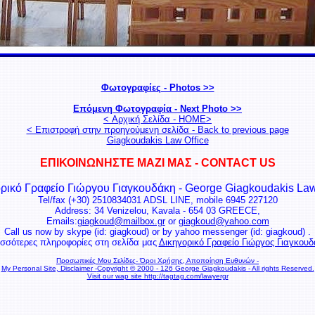
Φωτογραφίες - Photos >>
Επόμενη Φωτογραφία - Next Photo >>
< Αρχική Σελίδα - ΗΟΜΕ>
< Επιστροφή στην προηγούμενη σελίδα - Back to previous page
Giagkoudakis Law Office
ΕΠΙΚΟΙΝΩΝΗΣΤΕ ΜΑΖΙ ΜΑΣ - CONTACT US
ρικό Γραφείο Γιώργου Γιαγκουδάκη - George Giagkoudakis Law
Tel/fax (+30) 2510834031 ADSL LINE, mobile 6945 227120
Address: 34 Venizelou, Kavala - 654 03 GREECE,
Emails:
giagkoud@mailbox.gr
or
giagkoud@yahoo.com
Call us now by skype (id: giagkoud) or by yahoo messenger (id: giagkoud) .
ισσότερες πληροφορίες στη σελίδα μας
Δικηγορικό Γραφείο Γιώργος Γιαγκου
Προσωπικές Μου Σελίδες- Όροι Χρήσης, Αποποίηση Ευθυνών -
My Personal Site, Disclaimer -
Copyright © 2000 - 126 George Giagkoudakis - All rights Reserved.
Visit our wap site http://tagtag.com/lawyergr